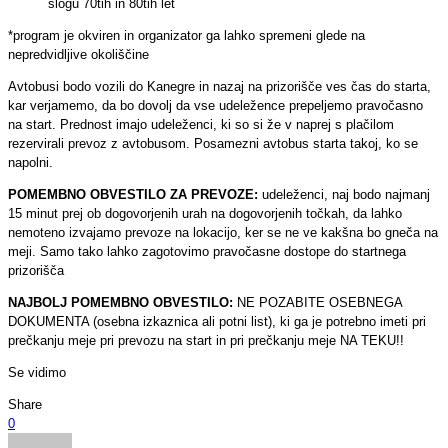
slogu 70tih in 80tih let
*program je okviren in organizator ga lahko spremeni glede na
nepredvidljive okoliščine
Avtobusi bodo vozili do Kanegre in nazaj na prizorišče ves čas do starta,
kar verjamemo, da bo dovolj da vse udeležence prepeljemo pravočasno
na start. Prednost imajo udeleženci, ki so si že v naprej s plačilom
rezervirali prevoz z avtobusom. Posamezni avtobus starta takoj, ko se
napolni.
POMEMBNO OBVESTILO ZA PREVOZE:
udeleženci, naj bodo najmanj
15 minut prej ob dogovorjenih urah na dogovorjenih točkah, da lahko
nemoteno izvajamo prevoze na lokacijo, ker se ne ve kakšna bo gneča na
meji. Samo tako lahko zagotovimo pravočasne dostope do startnega
prizorišča
NAJBOLJ POMEMBNO OBVESTILO:
NE POZABITE OSEBNEGA
DOKUMENTA (osebna izkaznica ali potni list), ki ga je potrebno imeti pri
prečkanju meje pri prevozu na start in pri prečkanju meje NA TEKU!!
Se vidimo
Share
0