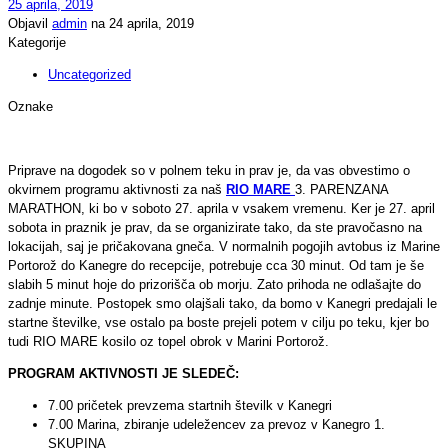
25 aprila, 2019
Objavil
admin
na
24 aprila, 2019
Kategorije
Uncategorized
Oznake
Priprave na dogodek so v polnem teku in prav je, da vas obvestimo o
okvirnem programu aktivnosti za naš
RIO MARE
3. PARENZANA
MARATHON, ki bo v soboto 27. aprila v vsakem vremenu. Ker je 27. april
sobota in praznik je prav, da se organizirate tako, da ste pravočasno na
lokacijah, saj je pričakovana gneča. V normalnih pogojih avtobus iz Marine
Portorož do Kanegre do recepcije, potrebuje cca 30 minut. Od tam je še
slabih 5 minut hoje do prizorišča ob morju. Zato prihoda ne odlašajte do
zadnje minute. Postopek smo olajšali tako, da bomo v Kanegri predajali le
startne številke, vse ostalo pa boste prejeli potem v cilju po teku, kjer bo
tudi RIO MARE kosilo oz topel obrok v Marini Portorož.
PROGRAM AKTIVNOSTI JE SLEDEČ:
7.00 pričetek prevzema startnih številk v Kanegri
7.00 Marina, zbiranje udeležencev za prevoz v Kanegro 1.
SKUPINA