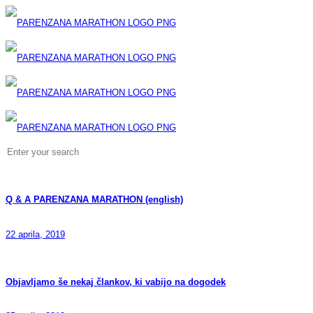
Q & A PARENZANA MARATHON (english)
22 aprila, 2019
Objavljamo še nekaj člankov, ki vabijo na dogodek