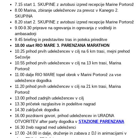
7.15 start 1. SKUPINE z avtobusi izpred recepcije Marine Portorož
8.00 Marina, zbiranje udeležencev za prevoz v Kanegro 2.
SKUPINA
8.20 start 2. SKUPINE z avtobusi izpred recepcije Marine Portorož
9.00-9.30 priprave na ogrevanja in ogrevanja z voditelji in
ambasadorji
9.45 briefing in predstavitev tras in poteka prireditve
10.00 start RIO MARE 3. PARENZANA MARATHON
10.25 prihod prvih udeležencev v cilj na 6 km trasi, mejni prehod
Sečovlje
10.55 prihod prvih udeležencev v cilj na 13 km trasi, Marina
Portorož
11.00 dalje RIO MARE topel obrok v Marini Portorož za vse
udeležence dogodka
11.20 prihod prvih udeležencev v cilj na 21 km trasi, Marina
Portorož
13.00 prihod zadnjih udeležencev v cilj
13.30 pričetek razglasitve in podelitve nagrad
14.30 zaključek dogodka
16.00 pozdravni govori, prihod udeležencev in URADNA
OTVORITEV after party dogodka v
STAZIONE PARENZANA
16.30 žreb nagrad med udeleženci
17.00 -24.00 in dalje, druženje in zabava z DJ in animacijami v