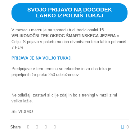
SVOJO PRIJAVO NA DOGODEK
LAHKO IZPOLNIŠ TUKAJ
V mesecu marcu je na sporedu tudi tradicionalni
15.
VELIKONOČNI TEK OKROG ŠMARTINSKEGA JEZERA
v
Celju. S prijavo v paketu na oba otvoritvena teka lahko prihraniš
7 EUR.
PRIJAVA JE NA VOLJO TUKAJ.
Predprijave v tem terminu so rekordne in za oba teka je
prijavljenih že preko 250 udeležencev.
Ne odlašaj, zastavi si cilje zdaj in bo s treningi v mrzli zimi
veliko lažje.
SE VIDIMO
Share
0