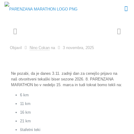
Objavil
Nino Cokan
na
3 novembra, 2025
Ne pozabi, da je danes 3.11. zadnji dan za cenejšo prijavo na
naš otvoritveni tekaški biser sezone 2026. 8. PARENZANA
MARATHON bo v nedeljo 15. marca in tudi tokrat bomo tekli na:
6 km
11 km
16 km
21 km
štafetni teki