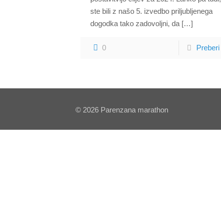
ste bili z našo 5. izvedbo priljubljenega
dogodka tako zadovoljni, da
[…]
0
Preberi
© 2026 Parenzana marathon