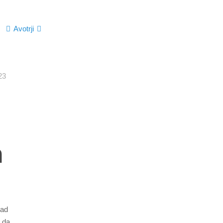
Avotrji
23
m
nad
, da