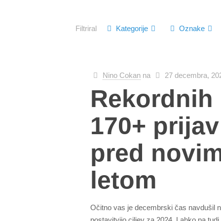
Filtriral
Kategorije
Oznake
Nino Cokan
na
27 decembra, 20
Rekordnih
170+ prijav
pred novi
letom
Očitno vas je decembrski čas navdušil 
postavitvijo ciljev za 2024. Lahko pa tudi