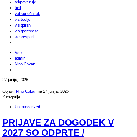
tekpovezuje
trail
velikonočnitek
visitcelje
visitpiran
visitportorose
wearesport
Vse
admin
Nino Cokan
27 junija, 2026
Objavil
Nino Cokan
na
27 junija, 2026
Kategorije
Uncategorized
PRIJAVE ZA DOGODEK V
2027 SO ODPRTE /