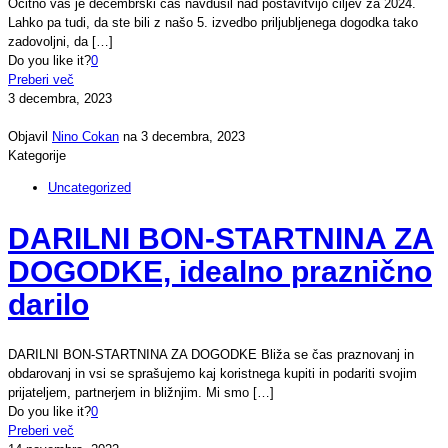
Očitno vas je decembrski čas navdušil nad postavitvijo ciljev za 2024.
Lahko pa tudi, da ste bili z našo 5. izvedbo priljubljenega dogodka tako
zadovoljni, da
[…]
Do you like it?
0
Preberi več
3 decembra, 2023
Objavil
Nino Cokan
na
3 decembra, 2023
Kategorije
Uncategorized
DARILNI BON-STARTNINA ZA
DOGODKE, idealno praznično
darilo
DARILNI BON-STARTNINA ZA DOGODKE Bliža se čas praznovanj in
obdarovanj in vsi se sprašujemo kaj koristnega kupiti in podariti svojim
prijateljem, partnerjem in bližnjim. Mi smo
[…]
Do you like it?
0
Preberi več