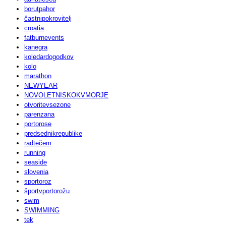
borutpahor
častnipokrovitelj
croatia
fatburnevents
kanegra
koledardogodkov
kolo
marathon
NEWYEAR
NOVOLETNISKOKVMORJE
otvoritevsezone
parenzana
portorose
predsednikrepublike
radtečem
running
seaside
slovenia
sportoroz
športvportorožu
swim
SWIMMING
tek